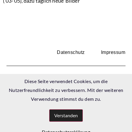
(’03-’05), dazu täglich neue Bilder
Datenschutz
Impressum
Kunsträume grenzenlos Bahnhofstraße 52 94252
Diese Seite verwendet Cookies, um die
Bayerisch Eisenstein
Nutzerfreundlichkeit zu verbessern. Mit der weiteren
Verwendung stimmst du dem zu.
Tel. +(49)9925/18297-52 Fax +/49) 9925/18297-53 E-Mail
Verstanden
galerie@kunstraeume-grenzenlos.de
Datenschutzerklärung