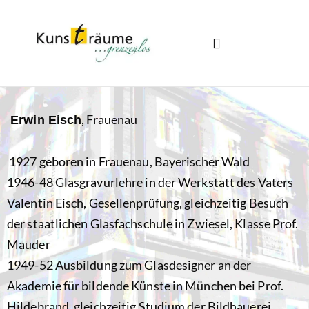
Startseite Tschechisch
, Frauenau
Erwin Eisch
1927 geboren in Frauenau, Bayerischer Wald
1946-48 Glasgravurlehre in der Werkstatt des Vaters
Valentin Eisch, Gesellenprüfung, gleichzeitig Besuch
der staatlichen Glasfachschule in Zwiesel, Klasse Prof.
Mauder
1949-52 Ausbildung zum Glasdesigner an der
Akademie für bildende Künste in München bei Prof.
Hildebrand, gleichzeitig Studium der Bildhauerei